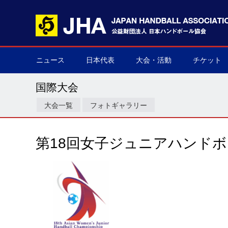
ニュース
日本代表
大会・活動
チケット
男子日本代表
女子日本代表
男子ネクスト日本代表
女子ネクスト日本代表
男子U-21(ジュニア)
女子U-20(ジュニア)
男子U-19(ユース)
女子U-18(ユース)
男子U-16
女子U-16
デフハンドボール
全て
国際大会
国内大会
その他
チケット購
▶
▶
▶
▶
▶
▶
▶
▶
▶
▶
▶
▶
▶
▶
▶
▶
国際大会
大会一覧
フォトギャラリー
第18回女子ジュニアハンド