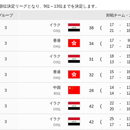
順位決定リーグとなり、9位～13位までを決定します。
グループ
対戦チーム・
イラク
17
-
1
(
3
38
21
-
1
D3位
香港
17
-
9
(
3
34
17
-
2
D4位
イラク
18
-
1
(
3
31
13
-
1
D3位
香港
15
-
1
(
3
32
17
-
1
D4位
中国
14
-
1
(
3
28
14
-
1
B3位
イラク
22
-
1
(
3
42
20
-
1
D3位
イラク
25
-
1
(
3
42
17
-
1
D3位