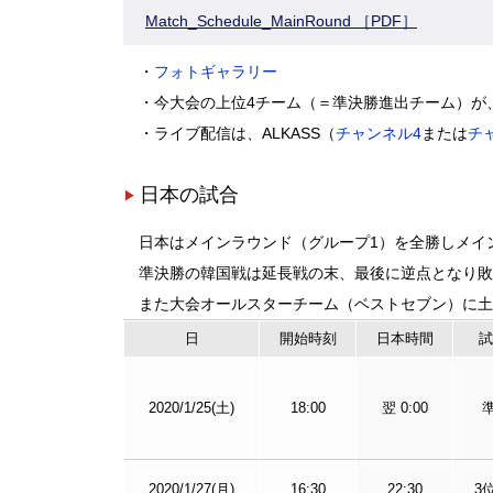
Match_Schedule_MainRound ［PDF］
・
フォトギャラリー
・今大会の上位4チーム（＝準決勝進出チーム）が、
・ライブ配信は、ALKASS（
チャンネル4
または
チ
日本の試合
日本はメインラウンド（グループ1）を全勝しメイ
準決勝の韓国戦は延長戦の末、最後に逆点となり敗
また大会オールスターチーム（ベストセブン）に土
日
開始時刻
日本時間
試
2020/1/25(土)
18:00
翌 0:00
2020/1/27(月)
16:30
22:30
3