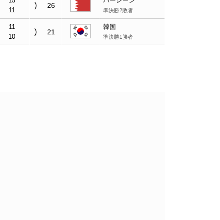
15
バーレーン
)
26
11
準決勝2敗者
11
韓国
)
21
10
準決勝1勝者