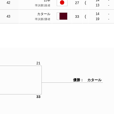
日本
14
-
(
42
27
13
-
準決勝1敗者
カタール
14
-
(
43
33
19
-
準決勝2勝者
21
優勝： カタール
33
ル