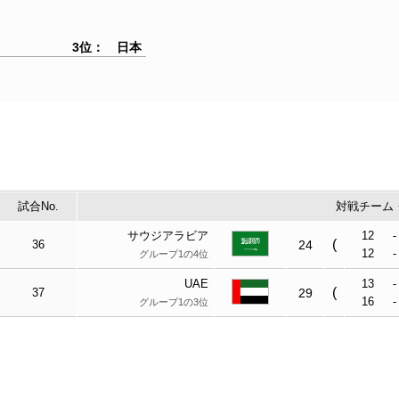
3位： 日本
試合No.
対戦チーム
サウジアラビア
12
-
(
36
24
12
-
グループ1の4位
UAE
13
-
(
37
29
16
-
グループ1の3位