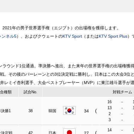
2021年の男子世界選手権（エジプト）の出場権を獲得します。
ャンネル5
）、およびクウェートの
KTV Sport
（または
KTV Sport Plus
）
ンラウンド1位通過。準決勝へ進出、また来年の世界選手権の出場権獲
戦。その後のバーレーンとの3位決定戦に勝利し、日本はこの大会3位
井レミイ杏利選手、大会ベストプレーヤー（MVP）に東江雄斗選手が
合種類
試合No.
対戦チーム
16
-
13
-
(
準決勝1
38
韓国
34
2
-
3
-
14
-
(
位決定戦
42
日本
27