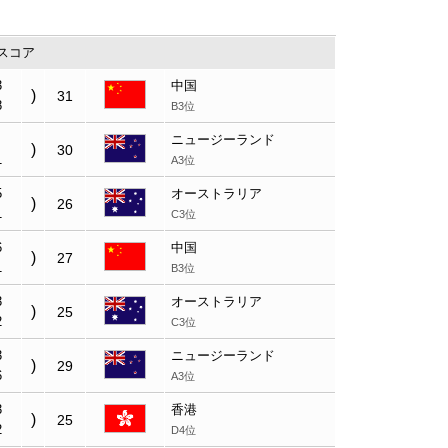
スコア
3
中国
)
31
8
B3位
ニュージーランド
)
30
1
A3位
5
オーストラリア
)
26
1
C3位
6
中国
)
27
1
B3位
3
オーストラリア
)
25
2
C3位
3
ニュージーランド
)
29
6
A3位
3
香港
)
25
2
D4位