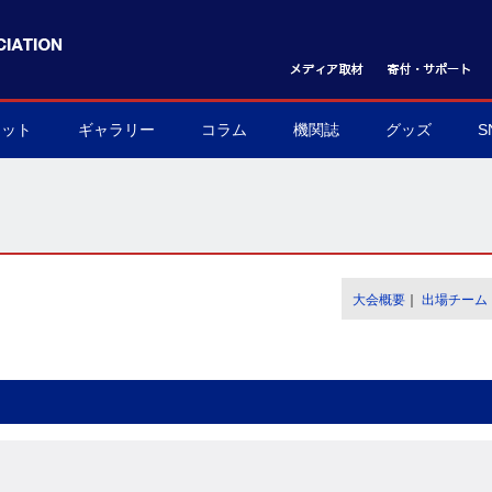
ケット
ギャラリー
コラム
機関誌
グッズ
S
ット購入方法
フォトギャラリー
ムービーギャラリー
球界を支える陰の立役者
我らハンドボール応援団
世界のハンドボール
協会グッズ
▶
▶
▶
▶
▶
▶
大会概要
｜
出場チーム