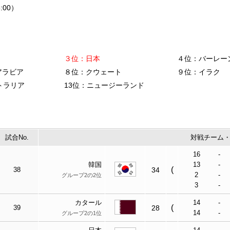
:00）
３位：日本
４位：バーレー
アラビア
８位：クウェート
９位：イラク
トラリア
13位：ニュージーランド
試合No.
対戦チーム
16
-
韓国
13
-
(
38
34
2
-
グループ2の2位
3
-
カタール
14
-
(
39
28
14
-
グループ2の1位