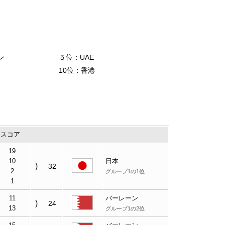
ン
５位：UAE
10位：香港
・スコア
19
10
日本
)
32
2
グループ1の1位
1
11
バーレーン
)
24
13
グループ1の2位