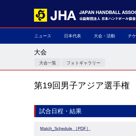
ニュース
日本代表
大会・活動
チ
男子日本代表
女子日本代表
男子ネクスト日本代表
女子ネクスト日本代表
男子U-21(ジュニア)
女子U-20(ジュニア)
男子U-19(ユース)
女子U-18(ユース)
男子U-16
女子U-16
デフハンドボール
全て
国際大会
国内大会
その他
チケ
▶
▶
▶
▶
▶
▶
▶
▶
▶
▶
▶
▶
▶
▶
▶
▶
大会
大会一覧
フォトギャラリー
第19回男子アジア選手権
試合日程・結果
Match_Schedule ［PDF］