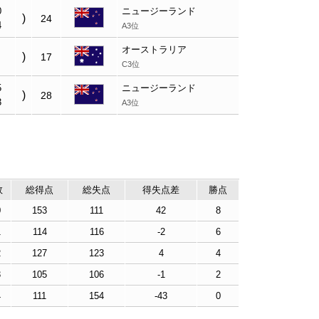
0
ニュージーランド
)
24
4
A3位
オーストラリア
)
17
C3位
5
ニュージーランド
)
28
3
A3位
敗
総得点
総失点
得失点差
勝点
0
153
111
42
8
1
114
116
-2
6
2
127
123
4
4
3
105
106
-1
2
4
111
154
-43
0