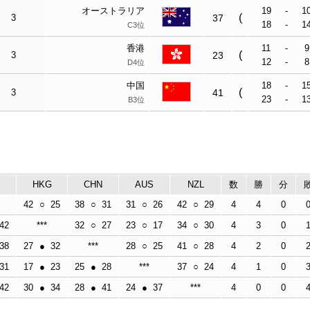
オーストラリア
19
-
1
(
3
37
18
-
1
C3位
香港
11
-
9
(
3
23
12
-
8
D4位
中国
18
-
1
(
3
41
23
-
1
B3位
HKG
CHN
AUS
NZL
数
勝
分
42
○
25
38
○
31
31
○
26
42
○
29
4
4
0
42
***
32
○
27
23
○
17
34
○
30
4
3
0
38
27
●
32
***
28
○
25
41
○
28
4
2
0
31
17
●
23
25
●
28
***
37
○
24
4
1
0
42
30
●
34
28
●
41
24
●
37
***
4
0
0