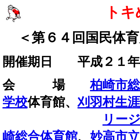
トキ
＜第６４回国民体育
開催期日 平成２１年１
会 場
柏崎市総
学校
体育館、
刈羽村生
リー
崎総合体育館
、
妙高市立