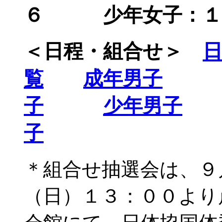
６ 少年女子：１
＜日程・組合せ＞
覧
成年男子
子
少年男子
子
＊組合せ抽選会は、９
（日）１３：００より