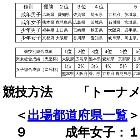
種別
優勝
２位
３位
４位
５
成年男子
広島県
愛知県
佐賀県
埼玉県
京都府、茨城県
成年女子
熊本県
鹿児島県
広島県
茨城県
石川県、宮城県
少年男子
福井県
山口県
宮崎県
秋田県
大阪府、岩手県
少年女子
京都府
大阪府
香川県
愛知県
岐阜県、岡山県
1位
2位
3位
4位
5位
6
競技別総合成績
男女総合成績（天皇杯）
大阪府
広島県
熊本県
愛知県
京都府
香
1位
2位
3位
4位
5位
6
女子総合成績（皇后杯）
熊本県
大阪府
香川県
京都府
鹿児島県
広
競技方法 「トーナメ
＜
出場都道府県一覧
９ 成年女子：１