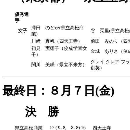
優秀選
手
澤田 のどか(県立高松商
女子
谷 栞里(県立高
業)
川﨑 真帆（四天王寺）
前田 みのり（四
初見 実椰子（佼成学園女
金城 ありさ（佼
子）
グレイ クレア フ
関川 美咲（県立不来方）
創英）
最終日：８月７日(金)
決 勝
17 ( 9- 8, 8- 8) 16
県立高松商業
四天王寺
県立