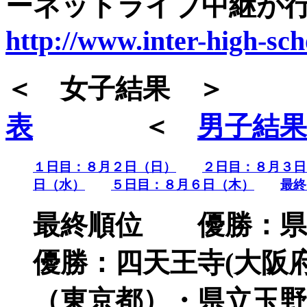
ーネットライブ中継が
http://www.inter-high-sch
＜ 女子結果
表
＜
男子結果
１日目：８月２日（日）
２日目：８月３日
日（水）
５日目：８月６日（木）
最終
最終順位 優勝：県
優勝：四天王寺(大阪
（東京都）・県立玉野