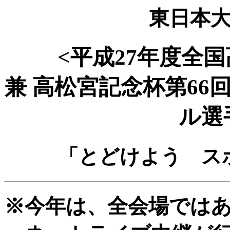
東日本
<平成27年度全
兼 高松宮記念杯第6
ル選
「とどけよう ス
※今年は、全会場では