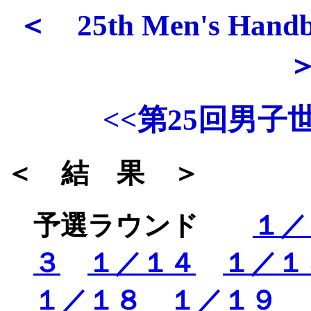
＜ 25th Men's Handb
<<第25回男子
＜ 結 果 ＞
予選ラウンド
１／
３
１／１４
１／１
１／１８
１／１９