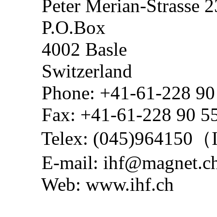
Peter Merian-Strasse 2
P.O.Box
4002 Basle
Switzerland
Phone: +41-61-228 90
Fax: +41-61-228 90 5
Telex: (045)964150（
E-mail: ihf@magnet.c
Web: www.ihf.ch