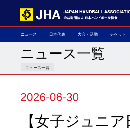
ニュース
日本代表
大会・活動
チケット
男子日本代表
女子日本代表
男子ネクスト日本代表
女子ネクスト日本代表
男子U-21(ジュニア)
女子U-20(ジュニア)
男子U-19(ユース)
女子U-18(ユース)
男子U-16
女子U-16
デフハンドボール
全て
国際大会
国内大会
その他
チケット購
▶
▶
▶
▶
▶
▶
▶
▶
▶
▶
▶
▶
▶
▶
▶
▶
ニュース一覧
ニュース一覧
2026-06-30
【女子ジュニア