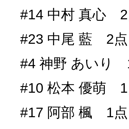
#14 中村 真心 
#23 中尾 藍 2点
#4 神野 あいり 
#10 松本 優萌 
#17 阿部 楓 1点