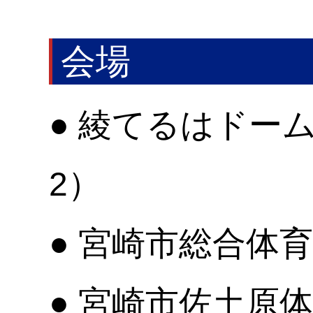
会場
● 綾てるはドー
2）
● 宮崎市総合体
● 宮崎市佐土原