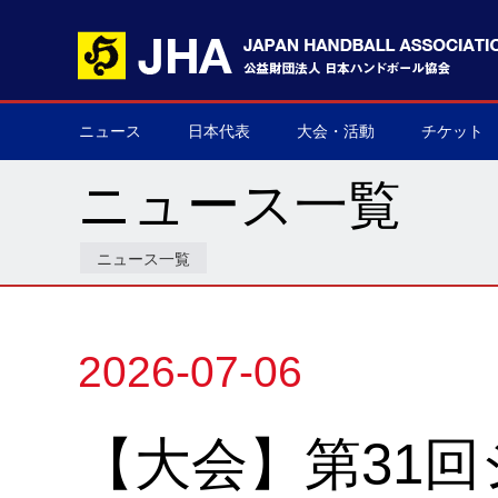
ニュース
日本代表
大会・活動
チケット
男子日本代表
女子日本代表
男子ネクスト日本代表
女子ネクスト日本代表
男子U-21(ジュニア)
女子U-20(ジュニア)
男子U-19(ユース)
女子U-18(ユース)
男子U-16
女子U-16
デフハンドボール
全て
国際大会
国内大会
その他
チケット購
▶
▶
▶
▶
▶
▶
▶
▶
▶
▶
▶
▶
▶
▶
▶
▶
ニュース一覧
ニュース一覧
2026-07-06
【大会】第31