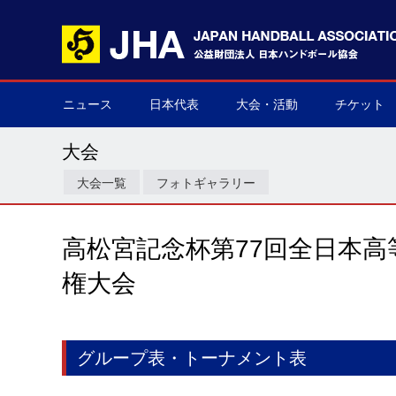
ニュース
日本代表
大会・活動
チケット
男子日本代表
女子日本代表
男子ネクスト日本代表
女子ネクスト日本代表
男子U-21(ジュニア)
女子U-20(ジュニア)
男子U-19(ユース)
女子U-18(ユース)
男子U-16
女子U-16
デフハンドボール
全て
国際大会
国内大会
その他
チケット購
▶
▶
▶
▶
▶
▶
▶
▶
▶
▶
▶
▶
▶
▶
▶
▶
大会
大会一覧
フォトギャラリー
高松宮記念杯第77回全日本
権大会
グループ表・トーナメント表