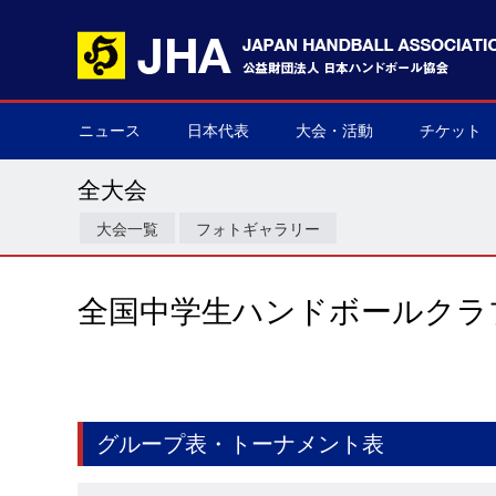
ニュース
日本代表
大会・活動
チケット
男子日本代表
女子日本代表
男子ネクスト日本代表
女子ネクスト日本代表
男子U-21(ジュニア)
女子U-20(ジュニア)
男子U-19(ユース)
女子U-18(ユース)
男子U-16
女子U-16
デフハンドボール
全て
国際大会
国内大会
その他
チケット購
▶
▶
▶
▶
▶
▶
▶
▶
▶
▶
▶
▶
▶
▶
▶
▶
全大会
大会一覧
フォトギャラリー
全国中学生ハンドボールクラブ
グループ表・トーナメント表