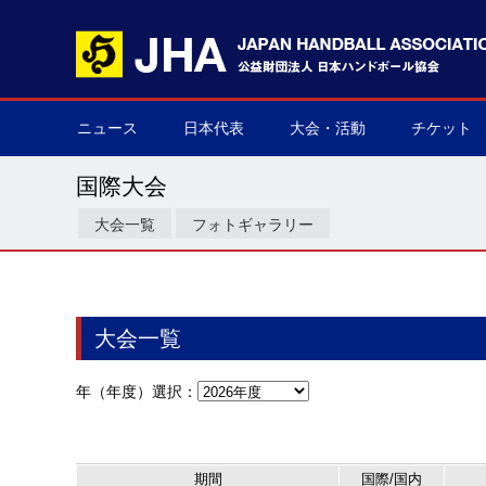
ニュース
日本代表
大会・活動
チケット
男子日本代表
女子日本代表
男子ネクスト日本代表
女子ネクスト日本代表
男子U-21(ジュニア)
女子U-20(ジュニア)
男子U-19(ユース)
女子U-18(ユース)
男子U-16
女子U-16
デフハンドボール
全て
国際大会
国内大会
その他
チケット購
▶
▶
▶
▶
▶
▶
▶
▶
▶
▶
▶
▶
▶
▶
▶
▶
国際大会
大会一覧
フォトギャラリー
大会一覧
年（年度）選択：
期間
国際/国内