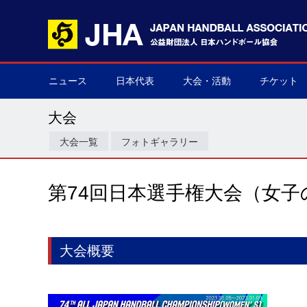
ニュース
日本代表
大会・活動
チケット
男子日本代表
女子日本代表
男子ネクスト日本代表
女子ネクスト日本代表
男子U-21(ジュニア)
女子U-20(ジュニア)
男子U-19(ユース)
女子U-18(ユース)
男子U-16
女子U-16
デフハンドボール
全て
国際大会
国内大会
その他
チケット購
▶
▶
▶
▶
▶
▶
▶
▶
▶
▶
▶
▶
▶
▶
▶
▶
大会
大会一覧
フォトギャラリー
第74回日本選手権大会（女子
大会概要