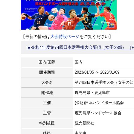
【最新の情報は
大会特設ページ
をご覧ください】
★令和4年度第74回日本選手権大会要項（女子の部） ［P
国内/国際
国内
開催期間
2023/01/05 〜 2023/01/09
大会名
第74回日本選手権大会（女子の部
開催地
鹿児島県・鹿児島市
主催
(公財)日本ハンドボール協会
主管
鹿児島県ハンドボール協会
特別後援
読売新聞社
後援
申請中