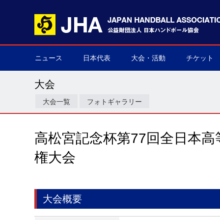
ニュース
日本代表
大会・活動
チケット
男子日本代表
女子日本代表
男子ネクスト日本代表
女子ネクスト日本代表
男子U-21(ジュニア)
女子U-20(ジュニア)
男子U-19(ユース)
女子U-18(ユース)
男子U-16
女子U-16
デフハンドボール
全て
国際大会
国内大会
その他
チケット購
▶
▶
▶
▶
▶
▶
▶
▶
▶
▶
▶
▶
▶
▶
▶
▶
大会
大会一覧
フォトギャラリー
高松宮記念杯第77回全日本
権大会
大会概要