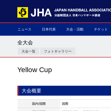
ニュース
日本代表
大会・活動
チケット
男子日本代表
女子日本代表
男子ネクスト日本代表
女子ネクスト日本代表
男子U-21(ジュニア)
女子U-20(ジュニア)
男子U-19(ユース)
女子U-18(ユース)
男子U-16
女子U-16
デフハンドボール
全て
国際大会
国内大会
その他
チケット購
▶
▶
▶
▶
▶
▶
▶
▶
▶
▶
▶
▶
▶
▶
▶
▶
全大会
大会一覧
フォトギャラリー
Yellow Cup
大会概要
国内/国際
国際