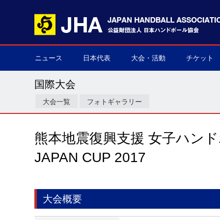
ニュース
日本代表
大会・活動
チケット
男子日本代表
女子日本代表
男子ネクスト日本代表
女子ネクスト日本代表
男子U-21(ジュニア)
女子U-20(ジュニア)
男子U-19(ユース)
女子U-18(ユース)
男子U-16
女子U-16
デフハンドボール
全て
国際大会
国内大会
その他
チケット購
▶
▶
▶
▶
▶
▶
▶
▶
▶
▶
▶
▶
▶
▶
▶
▶
国際大会
大会一覧
フォトギャラリー
熊本地震復興支援 女子ハン
JAPAN CUP 2017
大会概要