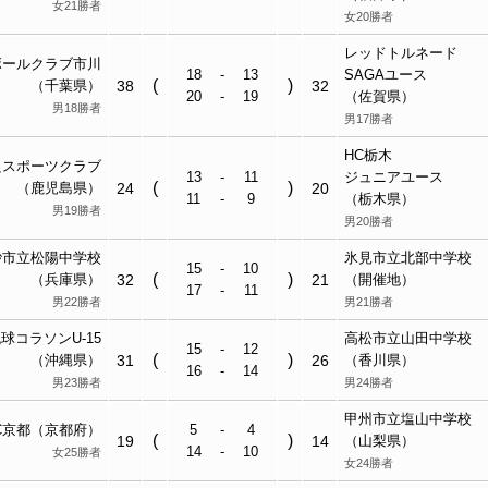
女21勝者
女20勝者
レッ
ド
トル
ネード
ボールクラブ
市川
18
-
13
SAGA
ユース
(
)
（千葉県）
38
32
20
-
19
（佐賀県）
男18勝者
男17勝者
HC栃木
良スポーツクラブ
13
-
11
ジュニアユース
(
)
（鹿児島県）
24
20
11
-
9
（栃木県）
男19勝者
男20勝者
砂市立
松陽中
学校
氷見
市立
北部中
学校
15
-
10
(
)
（兵庫県）
32
21
（開催地）
17
-
11
男22勝者
男21勝者
琉球コラソン
U-15
高松
市立
山田中
学校
15
-
12
(
)
（沖縄県）
31
26
（香川県）
16
-
14
男23勝者
男24勝者
甲州市立
塩山中
学校
C京都（京都府）
5
-
4
(
)
19
14
（山梨県）
14
-
10
女25勝者
女24勝者