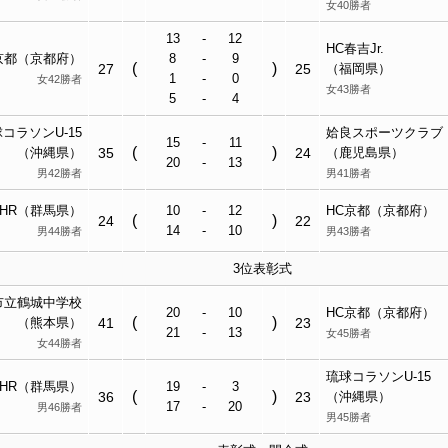
女40勝者
13
-
12
HC春吉Jr.
京都（京都府）
8
-
9
(
)
27
25
（福岡県）
1
-
0
女42勝者
女43勝者
5
-
4
球コラソン
U-15
姶良スポーツクラブ
15
-
11
(
)
（沖縄県）
35
24
（鹿児島県）
20
-
13
男42勝者
男41勝者
GHR（群馬県）
10
-
12
HC京都（京都府）
(
)
24
22
14
-
10
男44勝者
男43勝者
3位表彰式
市立
鶴城中
学校
20
-
10
HC京都（京都府）
(
)
（熊本県）
41
23
21
-
13
女45勝者
女44勝者
琉球コラソン
U-15
GHR（群馬県）
19
-
3
(
)
36
23
（沖縄県）
17
-
20
男46勝者
男45勝者