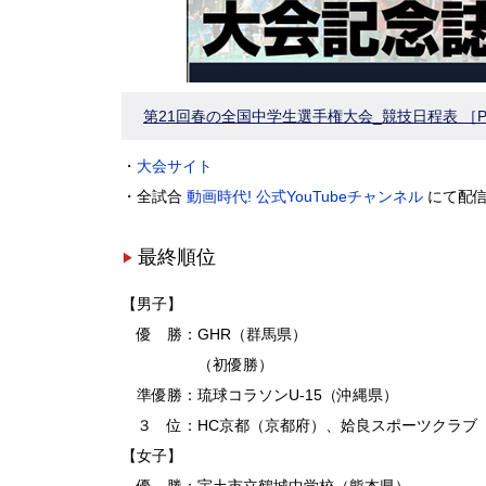
第21回春の全国中学生選手権大会_競技日程表 ［P
・
大会サイト
・全試合
動画時代! 公式YouTubeチャンネル
にて配信
最終順位
【男子】
優 勝：GHR（群馬県）
（初優勝）
準優勝：琉球コラソンU-15（沖縄県）
３ 位：HC京都（京都府）、姶良スポーツクラブ
【女子】