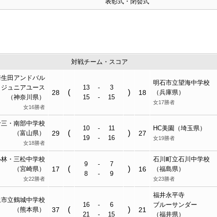
表彰式・閉会式
対戦チーム・スコア
崎生田アンドバル
明石市立
望海中
学校
ジュニアユース
13
-
3
(
)
28
18
（兵庫県）
（神奈川県）
15
-
15
女17勝者
女16勝者
十三・南部中
学校
10
-
11
HC美園（埼玉県）
(
)
（富山県）
29
27
19
-
16
女19勝者
女18勝者
小林・三松中
学校
石川町立
石川中
学校
9
-
7
(
)
（宮崎県）
17
16
（福島県）
8
-
9
女22勝者
女23勝者
福井永平寺
土市立
鶴城中
学校
16
-
6
ブルーサンダー
(
)
（熊本県）
37
21
21
-
15
（福井県）