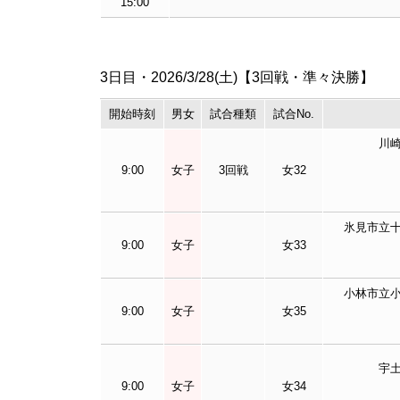
15:00
3日目・2026/3/28(土)【3回戦・準々決勝】
開始
時刻
男女
試合種類
試合
No.
川
9:00
女子
3回戦
女32
氷見
市立
9:00
女子
女33
小林市立
9:00
女子
女35
宇
9:00
女子
女34