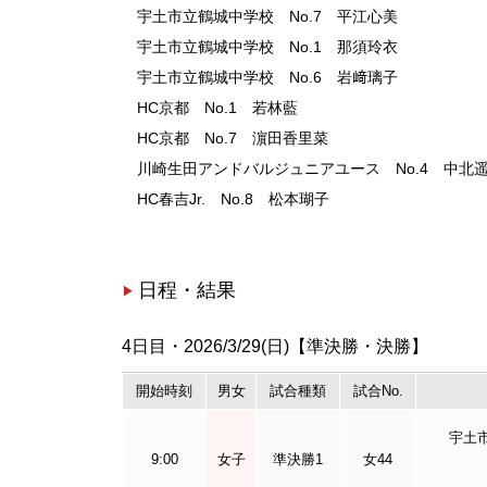
宇土市立鶴城中学校 No.7 平江心美
宇土市立鶴城中学校 No.1 那須玲衣
宇土市立鶴城中学校 No.6 岩﨑璃子
HC京都 No.1 若林藍
HC京都 No.7 濵田香里菜
川崎生田アンドバルジュニアユース No.4 中北
HC春吉Jr. No.8 松本瑚子
日程・結果
4日目・2026/3/29(日)【準決勝・決勝】
開始
時刻
男女
試合種類
試合
No.
宇土
9:00
女子
準決勝1
女44