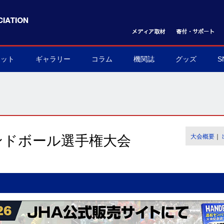
ケット
ギャラリー
コラム
機関誌
グッズ
S
ット購入方法
フォトギャラリー
ムービーギャラリー
球界を支える陰の立役者
我らハンドボール応援団
世界のハンドボール
協会グッズ
▶
▶
▶
▶
▶
▶
ンドボール選手権大会
大会概要
｜