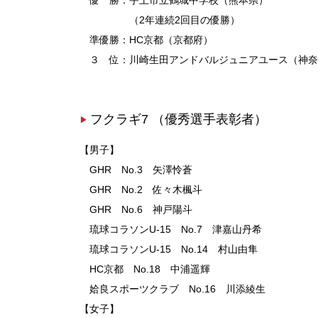
優 勝：宇土市立鶴城中学校（熊本県）
（2年連続2回目の優勝）
準優勝：HC京都（京都府）
３ 位：川崎生田アンドバルジュニアユース（神奈川
フクラギ7 （優秀選手表彰者）
【男子】
GHR No.3 矢澤怜蒼
GHR No.2 佐々木楓斗
GHR No.6 神戸陽斗
琉球コラソンU-15 No.7 津嘉山丹希
琉球コラソンU-15 No.14 村山由隼
HC京都 No.18 中浦遥輝
姶良スポーツクラブ No.16 川添綾生
【女子】