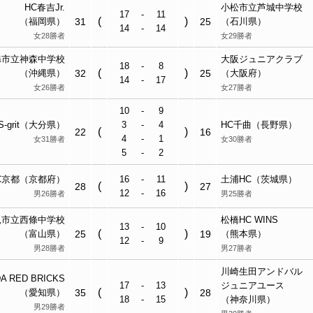
HC春吉Jr.
小松市立
芦城中
学校
17
-
11
(
)
（福岡県）
31
25
（石川県）
14
-
14
女28勝者
女29勝者
添市立
神森中
学校
大阪ジュニア
クラブ
18
-
8
(
)
（沖縄県）
32
25
（大阪府）
14
-
17
女26勝者
女27勝者
10
-
9
S-grit（大分県）
3
-
4
HC千曲（長野県）
(
)
22
16
4
-
1
女31勝者
女30勝者
5
-
2
C京都（京都府）
16
-
11
土浦HC（茨城県）
(
)
28
27
12
-
16
男26勝者
男25勝者
見
市立
西條中
学校
松橋HC WINS
13
-
10
(
)
（富山県）
25
19
（熊本県）
12
-
9
男28勝者
男27勝者
川崎生田アンドバル
A RED BRICKS
17
-
13
ジュニアユース
(
)
（愛知県）
35
28
18
-
15
（神奈川県）
男29勝者