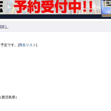
DF］
予定です。[
再生リスト
]
（鹿児島県）