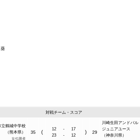
遥葵
対戦チーム・スコア
川崎生田アンドバル
市立
鶴城中
学校
12
-
17
ジュニアユース
(
)
（熊本県）
35
29
23
-
12
（神奈川県）
女41勝者