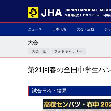
ニュース
日本代表
大会・活動
チ
男子日本代表
女子日本代表
男子ネクスト日本代表
女子ネクスト日本代表
男子U-21(ジュニア)
女子U-20(ジュニア)
男子U-19(ユース)
女子U-18(ユース)
男子U-16
女子U-16
デフハンドボール
全て
国際大会
国内大会
その他
チケ
▶
▶
▶
▶
▶
▶
▶
▶
▶
▶
▶
▶
▶
▶
▶
▶
大会
大会一覧
フォトギャラリー
第21回春の全国中学生ハ
試合日程・結果