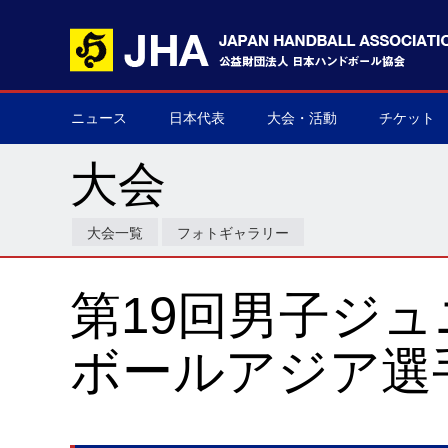
ニュース
日本代表
大会・活動
チケット
男子日本代表
女子日本代表
男子ネクスト日本代表
女子ネクスト日本代表
男子U-21(ジュニア)
女子U-20(ジュニア)
男子U-19(ユース)
女子U-18(ユース)
男子U-16
女子U-16
デフハンドボール
全て
国際大会
国内大会
その他
チケット購
▶
▶
▶
▶
▶
▶
▶
▶
▶
▶
▶
▶
▶
▶
▶
▶
大会
大会一覧
フォトギャラリー
第19回男子ジ
ボールアジア選