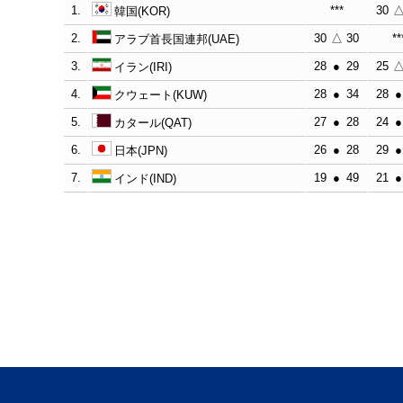
1.
***
30
韓国(KOR)
2.
30
△
30
**
アラブ首長国連邦(UAE)
3.
28
●
29
25
イラン(IRI)
4.
28
●
34
28
●
クウェート(KUW)
5.
27
●
28
24
●
カタール(QAT)
6.
26
●
28
29
●
日本(JPN)
7.
19
●
49
21
●
インド(IND)