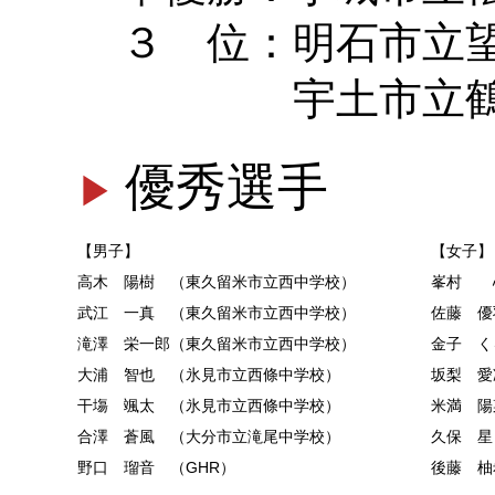
３ 位：明石市立望
宇土市立鶴城中
優秀選手
【男子】
【女子】
高木 陽樹 （東久留米市立西中学校）
峯村 
武江 一真 （東久留米市立西中学校）
佐藤 優
滝澤 栄一郎（東久留米市立西中学校）
金子 く
大浦 智也 （氷見市立西條中学校）
坂梨 愛
干塲 颯太 （氷見市立西條中学校）
米満 陽
合澤 蒼風 （大分市立滝尾中学校）
久保 星
野口 瑠音 （GHR）
後藤 柚