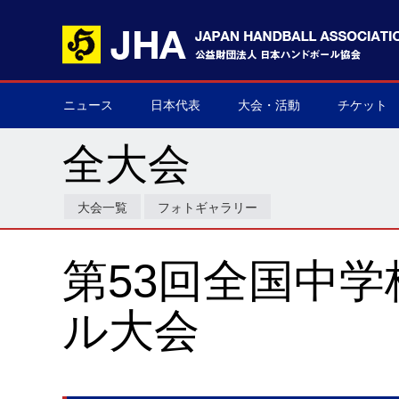
ニュース
日本代表
大会・活動
チケット
男子日本代表
女子日本代表
男子ネクスト日本代表
女子ネクスト日本代表
男子U-21(ジュニア)
女子U-20(ジュニア)
男子U-19(ユース)
女子U-18(ユース)
男子U-16
女子U-16
デフハンドボール
全て
国際大会
国内大会
その他
チケット購
▶
▶
▶
▶
▶
▶
▶
▶
▶
▶
▶
▶
▶
▶
▶
▶
全大会
大会一覧
フォトギャラリー
第53回全国中
ル大会