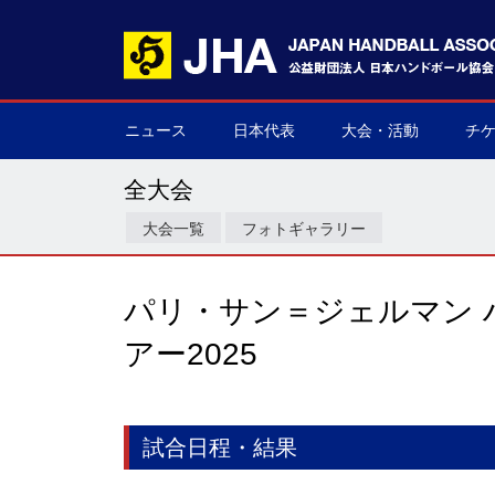
ニュース
日本代表
大会・活動
チ
男子日本代表
女子日本代表
男子ネクスト日本代表
女子ネクスト日本代表
男子U-21(ジュニア)
女子U-20(ジュニア)
男子U-19(ユース)
女子U-18(ユース)
男子U-16
女子U-16
デフハンドボール
全て
国際大会
国内大会
その他
チケ
▶
▶
▶
▶
▶
▶
▶
▶
▶
▶
▶
▶
▶
▶
▶
▶
全大会
大会一覧
フォトギャラリー
パリ・サン＝ジェルマン 
アー2025
試合日程・結果