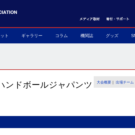
ケット
ギャラリー
コラム
機関誌
グッズ
S
ット購入方法
フォトギャラリー
ムービーギャラリー
球界を支える陰の立役者
我らハンドボール応援団
世界のハンドボール
協会グッズ
▶
▶
▶
▶
▶
▶
ハンドボールジャパンツ
大会概要
｜
出場チーム