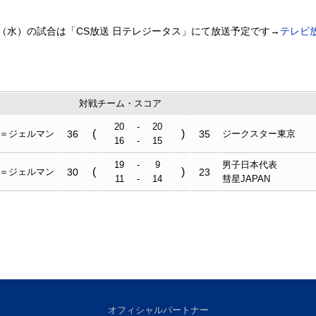
日（水）の試合は「CS放送 日テレジータス」にて放送予定です→
テレビ
対戦チーム・スコア
20
-
20
(
)
＝ジェルマン
36
35
ジークスター東京
16
-
15
19
-
9
男子日本代表
(
)
＝ジェルマン
30
23
11
-
14
彗星JAPAN
オフィシャルパートナー