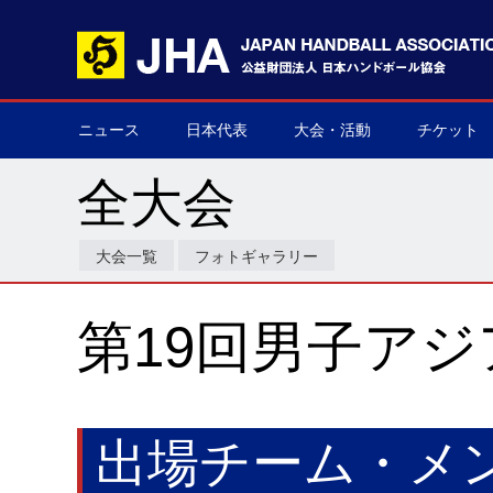
ニュース
日本代表
大会・活動
チケット
男子日本代表
女子日本代表
男子ネクスト日本代表
女子ネクスト日本代表
男子U-21(ジュニア)
女子U-20(ジュニア)
男子U-19(ユース)
女子U-18(ユース)
男子U-16
女子U-16
デフハンドボール
全て
国際大会
国内大会
その他
チケット購
▶
▶
▶
▶
▶
▶
▶
▶
▶
▶
▶
▶
▶
▶
▶
▶
全大会
大会一覧
フォトギャラリー
第19回男子ア
出場チーム・メ