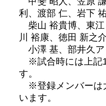
甲斐 昭人、笠原 謙
利、渡部 仁、岩下 
柴山 裕貴博、東江 
川 裕康、徳田 新之
小澤 基、部井久ア
※試合時には上記1
す。
※登録メンバーは大
います。