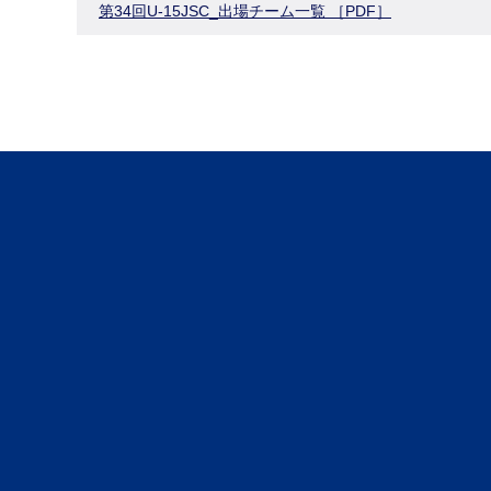
第34回U-15JSC_出場チーム一覧 ［PDF］