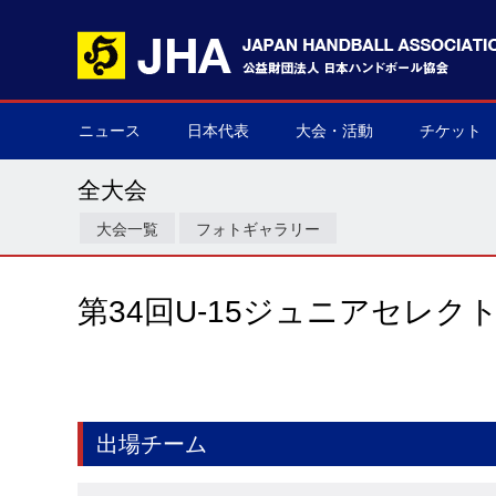
ニュース
日本代表
大会・活動
チケット
男子日本代表
女子日本代表
男子ネクスト日本代表
女子ネクスト日本代表
男子U-21(ジュニア)
女子U-20(ジュニア)
男子U-19(ユース)
女子U-18(ユース)
男子U-16
女子U-16
デフハンドボール
全て
国際大会
国内大会
その他
チケット購
▶
▶
▶
▶
▶
▶
▶
▶
▶
▶
▶
▶
▶
▶
▶
▶
全大会
大会一覧
フォトギャラリー
第34回U-15ジュニアセレ
出場チーム