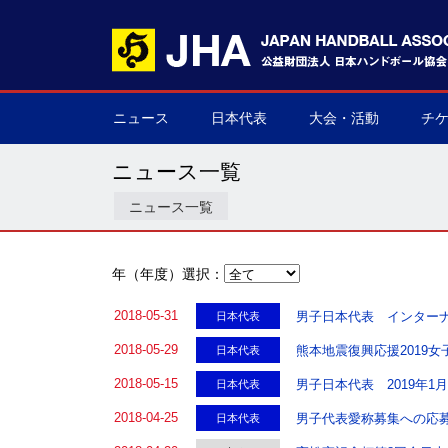
ニュース
日本代表
大会・活動
チ
男子日本代表
女子日本代表
男子ネクスト日本代表
女子ネクスト日本代表
男子U-21(ジュニア)
女子U-20(ジュニア)
男子U-19(ユース)
女子U-18(ユース)
男子U-16
女子U-16
デフハンドボール
全て
国際大会
国内大会
その他
チケ
▶
▶
▶
▶
▶
▶
▶
▶
▶
▶
▶
▶
▶
▶
▶
▶
ニュース一覧
ニュース一覧
年（年度）選択：
2018-05-31
男子日本代表 インター
日本代表
2018-05-29
熊本地震復興応援2019女
日本代表
2018-05-15
男子日本代表 2019年1
日本代表
2018-04-25
男子代表愛称募集への応
日本代表