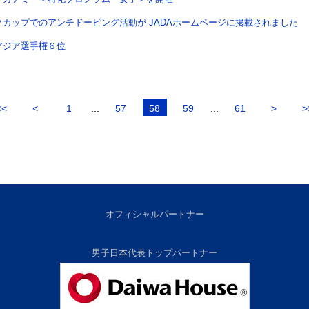
クカップでのアンチドーピング活動が JADAホームページに掲載されました
アジア選手権６位
<<
<
1
...
57
58
59
...
61
>
>
オフィシャルパートナー
男子日本代表トップパートナー