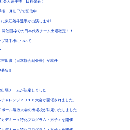
本社会人選手権 日程発表！
権 JHL TVで配信中
に東江雄斗選手が出演します!!
ク 開催国枠での日本代表チーム出場確定！！
ラブ選手権について
て
に吉田實（日本協会副会長）が就任
募集!!
て
の出場チームが決定しました
ルチャレンジ２０１８大会が開催されました。
ドボール選抜大会の出場校が決定いたしました
アカデミー＜特化プログラム・男子＞を開催
アカデミー＜特化プログラム・女子＞を開催