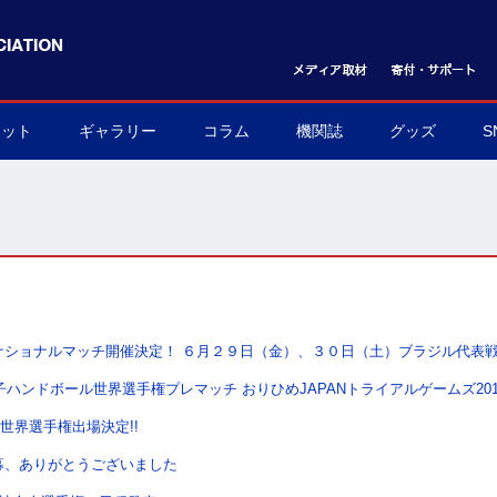
ケット
ギャラリー
コラム
機関誌
グッズ
S
ット購入方法
フォトギャラリー
ムービーギャラリー
球界を支える陰の立役者
我らハンドボール応援団
世界のハンドボール
協会グッズ
▶
▶
▶
▶
▶
▶
ナショナルマッチ開催決定！ ６月２９日（金）、３０日（土）ブラジル代表
子ハンドボール世界選手権プレマッチ おりひめJAPANトライアルゲームズ20
月世界選手権出場決定!!
募、ありがとうございました