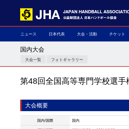
ニュース
日本代表
大会・活動
チケット
男子日本代表
女子日本代表
男子ネクスト日本代表
女子ネクスト日本代表
男子U-21(ジュニア)
女子U-20(ジュニア)
男子U-19(ユース)
女子U-18(ユース)
男子U-16
女子U-16
デフハンドボール
全て
国際大会
国内大会
その他
チケット購
▶
▶
▶
▶
▶
▶
▶
▶
▶
▶
▶
▶
▶
▶
▶
▶
国内大会
大会一覧
フォトギャラリー
第48回全国高等専門学校選手
大会概要
国内/国際
国内