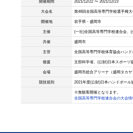
開催期間
2021/12/22 〜 2021/12/23
大会名
第48回全国高等専門学校選手権
開催地
岩手県・盛岡市
主催
(一社)全国高等専門学校連合会、
共催
盛岡市
主管
全国高等専門学校体育協会ハンド
後援
文部科学省、(公財)日本スポーツ
会場
盛岡市総合アリーナ（盛岡タカヤ
競技規則
2021年度(公財)日本ハンドボー
※無観客開催となります。
全国高等専門学校連合会の大会情