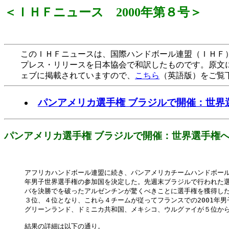
＜ＩＨＦニュース 2000年第８号＞
このＩＨＦニュースは、国際ハンドボール連盟（ＩＨＦ）
プレス・リリースを日本協会で和訳したものです。原文
ェブに掲載されていますので、
こちら
（英語版）をご覧
パンアメリカ選手権 ブラジルで開催：世界
パンアメリカ選手権 ブラジルで開催：世界選手権
アフリカハンドボール連盟に続き、パンアメリカチームハンドボール連
年男子世界選手権の参加国を決定した。先週末ブラジルで行われた選
バを決勝でを破ったアルゼンチンが驚くべきことに選手権を獲得した
３位、４位となり、これら４チームが従ってフランスでの2001年男
グリーンランド、ドミニカ共和国、メキシコ、ウルグァイが５位から
結果の詳細は以下の通り。
