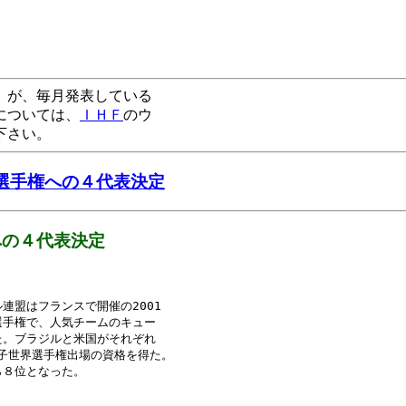
が、毎月発表している
については、
ＩＨＦ
のウ
下さい。
選手権への４代表決定
への４代表決定
盟はフランスで開催の2001

手権で、人気チームのキュー

。ブラジルと米国がそれぞれ

子世界選手権出場の資格を得た。

８位となった。
