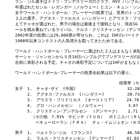
ラン・ジル選手はドイツ・ブンデスリーガのクラブ、HSV ハンブル
年選ばれたセシル・レガンガー（ノルウェー）とユン・キュン・シン
女子ワールド・ハンドボール・プレーヤーの投票では、世界のトップ
２人の選手、アグネス・ファルカス（ハンガリー）とアウスラ・フリ
えてチャオが選ばれた。男子の場合は最後まで接戦となり、現在SG 
ールを積み重ねているライバル、ラルス・クリスチャンセン（デンマ
2002年度の投票には29,000票が寄せられ、これは IHFのパー
1988年以来コンテストの人気増大を図ってきたためである。

ワールド・ハンドボール・プレーヤーに選ばれた２人はまもなく表彰
サーシャ・ジャンセンから５月14日ハンブルグでブンデスリーガの試合
合前に表彰される予定。チャオの表彰予定についてはIHFがまもなく
ワールド･ハンドボール･プレーヤーの投票全結果は以下の通り。

　　　　　　　　　　　　　　　　　　　　　　　　　 得票率（％）
女子　1.　チャオ･ザイ　(中国)　　　　　　　　　　　　 32.28

　　　2.　アグネス･ファルカス　(ハンガリー)　　　　　 28.73

　　　3.　アウスラ・フリドリカス　(オーストリア)　　　24.70

　　　4.　グロ・ハンメルセン　（ノルウェー）　　　　　 3.67

　　　5.　クリスティン･アンデルセン　（デンマーク）　　2.71

　　　　（その他　7.91%　サビッチ（ＹＵＧ）　ボドニエバ（Ｒ
　　　　　ペキューローラン（ＦＲＡ）　チェ・イムジェオン（ＫＯ
男子　1.　ベルトラン･ジル　(フランス)　　　　　　　　 46.58

　　　2.　ラルス・クリスチャンセン　(デンマーク)　　　41.03
