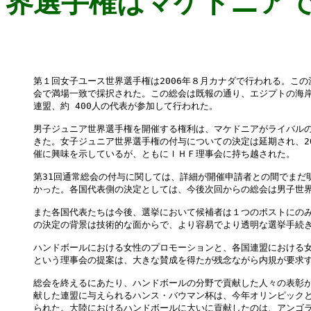
界選手権はマケドニア
第１回女子ユース世界選手権は2006年８月カナダで行われる。この
会で満場一致で採択された。この総会は既報の通り、エジプトの海岸リ
連盟、約 400人の代表が参加して行われた。

男子ジュニア世界選手権を開催する権利は、マケドニアがライバルの
きた。女子ジュニア世界選手権の付与についての決定は延期され、20
催に興味を示しているが、ともにＩＨＦ理事会に持ち越された。

第31回通常総会の付与に関しては、詳細が開催申請者との間でまだ
かった。各国代表側の決定としては、今後次回からの総会は男子世界
また各国代表たちは今後、選挙において候補者は１つのポストにのみ
の決定の背景は技術的な面からで、より容易でより透明な選挙手続き
ハンドボールにおける女性のプロモーションと、各国連盟における女
という理事会の提案は、大きな賛成を得たが残念ながら内規が要求す
総会を終えるにあたり、ハンドボールの分野で貢献した人々の表彰が
献した連盟に与えられるハンス・バウマン杯は、今年オリンピックと
られた。大陸におけるハンドボールに大いに貢献したのは、アンゴラ（AN