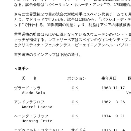
なる。試合会場は“パベーリョン・キホーテ・アレナ”で、17時開始。
さらに世界選抜２つ目の試合の対戦相手はスペイン代表チームで６月５
とつ、マドリッドで行われる。試合は13時から、“パラシオ・デ・デ
ッド”で行われる。関係者間の同意により、利益はアジアの津波被害
世界選抜の監督はもはや伝説となっているスウェーデンのベント・ヨ
ァッチが補佐する。レフェリーペアはスペインのヴィンセンテ・ブレ
とクリスティナ・フェルナンデス・ピニェイロ／アンヘル・パブロ・
世界選抜のラインアップは下記の通り。

＜選手＞
　　氏　　名　　　　　　　　ポジション　　　　生年月日　　　国
ヴラード・ソラ　　　　　　　　ＧＫ　　　　　　1968.11.17　　CR
　　Vlado Sola 					Veszprem

アンドレラフロフ　　　　　　　ＧＫ　　　　　　1962. 3.26　　RUS
　　Andre? Lavrov

へニング・フリッツ　　　　　　ＧＫ　　　　　　1974. 9.21　　GE
　　Henning Fritz

エデゥアルド・コクチャロフ　　サイド左　　　　1975.11. 4　　RUS