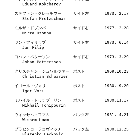
　　Eduard Kokcharov

ステファン・クレッチマー　　　サイド左　　　　1973. 2.17　　GER
　　Stefan Kretzschmar

ミルザ・ドゾンバ　　　　　　　サイド右　　　　1977. 2.28　　CRO
　　Mirza Dzomba

ヤン・フィリップ　　　　　　　サイド右　　　　1973. 6.14　　CZE
　　Jan Filip

ヨハン・ペターソン　　　　　　サイド右　　　　1973. 3.29　　SWE
　　Johan Pettersson

クリスチャン・シュワルツァー　ポスト　　　　　1969.10.23　　GER
　　Christian Schwarzer

イゴール・ヴォリ　　　　　　　ポスト　　　　　1980. 9.20　　CR
　　Igor Vori

ミハイル・トゥチプーリン　　　ポスト　　　　　1980.11.17　　RU
　　Mikhail Tchipourin　　　　　　　　　　　　　　　　　　　　
ウィッセム・フマム　　　　　　バック左　　　　1981. 4.21　　TUN
　　Wissem Hmam　　　　　　　　　　　　　　　　　　　　　　　
ブラゼンコ・ラコヴィッチ　　　バック左　　　　1980.12.25　　CRO
　　Blazenko Lackovic　　　　　　　　　　　　　　　　　　　　