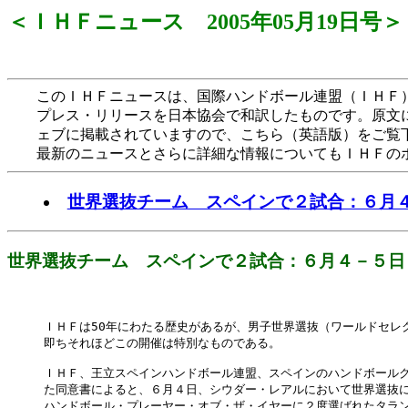
＜ＩＨＦニュース 2005年05月19日号＞
このＩＨＦニュースは、国際ハンドボール連盟（ＩＨＦ）
プレス・リリースを日本協会で和訳したものです。原文
ェブに掲載されていますので、こちら（英語版）をご覧
最新のニュースとさらに詳細な情報についてもＩＨＦのホ
世界選抜チーム スペインで２試合：６月
世界選抜チーム スペインで２試合：６月４－５日
ＩＨＦは50年にわたる歴史があるが、男子世界選抜（ワールドセレク
即ちそれほどこの開催は特別なものである。

ＩＨＦ、王立スペインハンドボール連盟、スペインのハンドボールク
た同意書によると、６月４日、シウダー・レアルにおいて世界選抜に
ハンドボール・プレーヤー・オブ・ザ・イヤーに２度選ばれたタラン