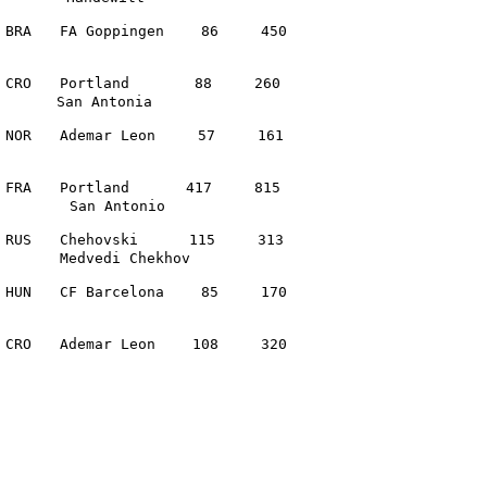
　　FA Goppingen　　 86　　　450

O　　Portland　　　　 88　　　260

　　San Antonia

　　Ademar Leon　　　57　　　161

A　　Portland　　　　417　　　815

　　　 San Antonio

　　Chehovski　　　 115　　　313

　　Medvedi Chekhov

　　CF Barcelona　　 85　　　170

　　Ademar Leon　　 108　　　320
