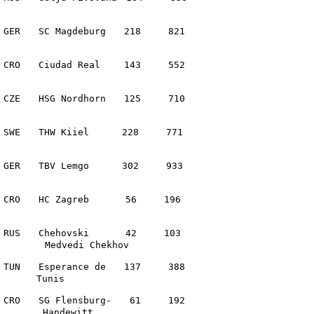
　　SC Magdeburg　　218　　　821

　　Ciudad Real　　 143　　　552

　　HSG Nordhorn　　125　　　710

　　THW Kiiel　　　 228　　　771

　　TBV Lemgo　　　 302　　　933

O　　HC Zagreb　　　　56　　　196

S　　Chehovski　　　　42　　　103

　　 Medvedi Chekhov

　　Esperance de　　137　　　388

　　　Tunis

　　SG Flensburg-　　61　　　192

　　　Handewitt
