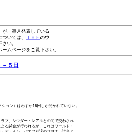
が、毎月発表している
については、
ＩＨＦ
のウ
下さい。
ームページをご覧下さい。
４－５日
ション）はわずか18回しか開かれていない。

ラブ、シウダー・レアルとの間で交わされ

よる試合が行われるが、これはワールド・

・デュイシェバエフ引退のサヨナラ試合と
