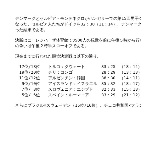
デンマークとセルビア・モンテネグロがハンガリーでの第15回男子
なった。セルビア人たちがドイツを32：30（11：14）、デンマークが
った結果である。

決勝はニーレジハーザ体育館で3500人の観衆を前に午後５時から行
の争いは午後２時半スローオフである。

現在までに行われた順位決定戦は以下の通り。

　17位/18位　　トルコ：クウェート　　　　33：25　（18：14）
　19位/20位　　チリ：コンゴ　　　　　　　28：29　（13：13）
　11位/12位　　アルゼンチン：韓国　　　　36：30　（14：11）
　 9位/10位　　アイスランド：イスラエル　35：32　（18：17）
　 7位/ 8位　　スロヴェニア：エジプト　　32：33　（15：18）
　 5位/ 6位　　スペイン：ルーマニア　　　33：29　（21：12）
さらにブラジル×スウェーデン（15位/16位）、チェコ共和国×フラン