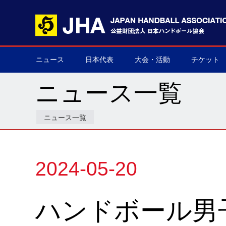
ニュース
日本代表
大会・活動
チケット
男子日本代表
女子日本代表
男子ネクスト日本代表
女子ネクスト日本代表
男子U-21(ジュニア)
女子U-20(ジュニア)
男子U-19(ユース)
女子U-18(ユース)
男子U-16
女子U-16
デフハンドボール
全て
国際大会
国内大会
その他
チケット購
▶
▶
▶
▶
▶
▶
▶
▶
▶
▶
▶
▶
▶
▶
▶
▶
ニュース一覧
ニュース一覧
2024-05-20
ハンドボール男