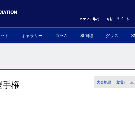
ケット
ギャラリー
コラム
機関誌
グッズ
S
ット購入方法
フォトギャラリー
ムービーギャラリー
球界を支える陰の立役者
我らハンドボール応援団
世界のハンドボール
協会グッズ
▶
▶
▶
▶
▶
▶
選手権
大会概要
｜
出場チーム