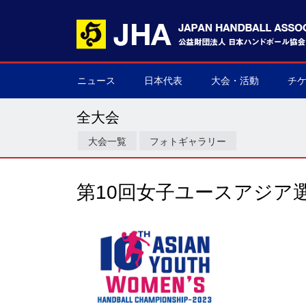
ニュース
日本代表
大会・活動
チ
男子日本代表
女子日本代表
男子ネクスト日本代表
女子ネクスト日本代表
男子U-21(ジュニア)
女子U-20(ジュニア)
男子U-19(ユース)
女子U-18(ユース)
男子U-16
女子U-16
デフハンドボール
全て
国際大会
国内大会
その他
チケ
▶
▶
▶
▶
▶
▶
▶
▶
▶
▶
▶
▶
▶
▶
▶
▶
全大会
大会一覧
フォトギャラリー
第10回女子ユースアジア