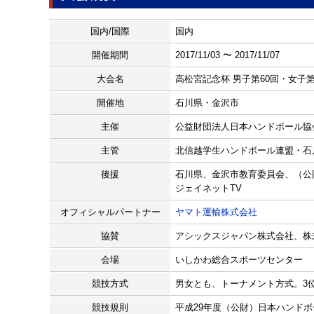
国内/国際
国内
開催期間
2017/11/03 〜 2017/11/07
大会名
高松宮記念杯 男子第60回・女子
開催地
石川県・金沢市
主催
公益財団法人日本ハンドボール協
主管
北信越学生ハンドボール連盟・石
後援
石川県、金沢市教育委員会、（公
ジェイネットTV
オフィシャルパートナー
ヤマト運輸株式会社
協賛
アシックスジャパン株式会社、株
会場
いしかわ総合スポーツセンター 〒92
競技方式
男女とも、トーナメント方式。3
競技規則
平成29年度（公財）日本ハンド