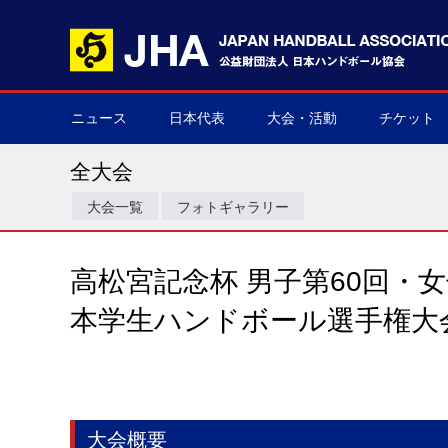
ニュース
日本代表
大会・活動
チケット
男子日本代表
女子日本代表
男子ネクスト日本代表
女子ネクスト日本代表
男子U-21(ジュニア)
女子U-20(ジュニア)
男子U-19(ユース)
女子U-18(ユース)
男子U-16
女子U-16
デフハンドボール
全て
国際大会
国内大会
その他
チケット購
▶
▶
▶
▶
▶
▶
▶
▶
▶
▶
▶
▶
▶
▶
▶
▶
全大会
大会一覧
フォトギャラリー
高松宮記念杯 男子第60回・女
本学生ハンドボール選手権大
大会概要