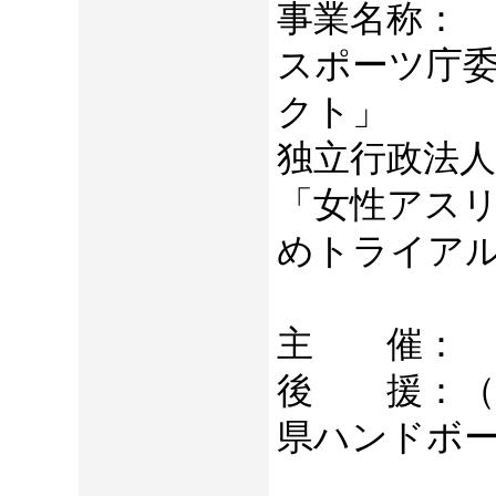
事業名称：
スポーツ庁
クト」
独立行政法
「女性アス
めトライア
主 催： 
後 援：（
県ハンドボ