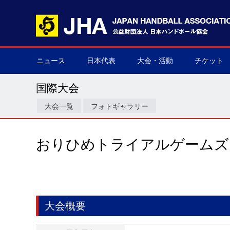
ニュース
日本代表
大会・活動
チケット
男子日本代表
女子日本代表
男子ネクスト日本代表
女子ネクスト日本代表
男子U-21(ジュニア)
女子U-20(ジュニア)
男子U-19(ユース)
女子U-18(ユース)
男子U-16
女子U-16
デフハンドボール
全て
国際大会
国内大会
その他
チケット購
▶
▶
▶
▶
▶
▶
▶
▶
▶
▶
▶
▶
▶
▶
▶
▶
国際大会
大会一覧
フォトギャラリー
おりひめトライアルゲームズ
大会概要