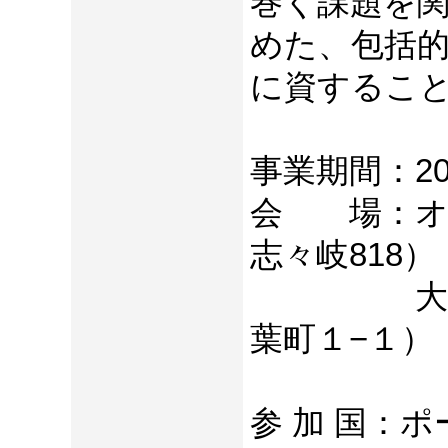
巻く課題を
めた、包括
に資するこ
事業期間：20
会 場：オム
志々岐818）
大分県立総合
葉町１−１）
参 加 国：