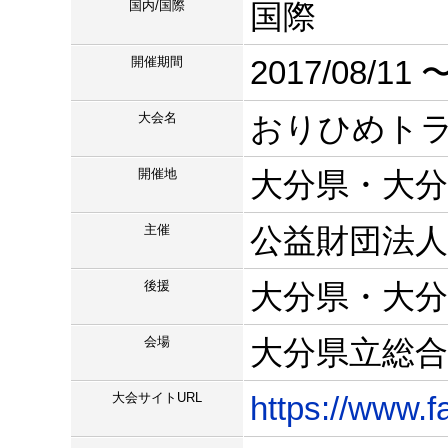
国内/国際
国際
開催期間
2017/08/11 〜
大会名
おりひめト
開催地
大分県・大分
主催
公益財団法
後援
大分県・大
会場
大分県立総合
大会サイトURL
https://www.