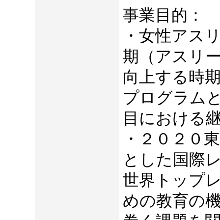
事業目的：
・女性アス
期（アスリ
向上する時
プログラム
目における
・２０２０
とした国際
世界トップ
めの教育の