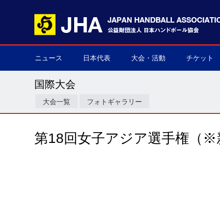
ニュース
日本代表
大会・活動
チケット
男子日本代表
女子日本代表
男子ネクスト日本代表
女子ネクスト日本代表
男子U-21(ジュニア)
女子U-20(ジュニア)
男子U-19(ユース)
女子U-18(ユース)
男子U-16
女子U-16
デフハンドボール
全て
国際大会
国内大会
その他
チケット購
▶
▶
▶
▶
▶
▶
▶
▶
▶
▶
▶
▶
▶
▶
▶
▶
国際大会
大会一覧
フォトギャラリー
第18回女子アジア選手権（※