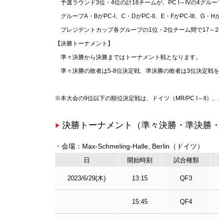
予選ラウンド3位・4位の計16チームが、PC I～IVの4グ
グループA・BがPC-I、C・DがPC-II、E・FがPC-II
プレジデントカップ各グループの1位・2位チーム間で17～2
【決勝トーナメント】
準々決勝から決勝まではトーナメント戦となります。
準々決勝の敗者は5-8位決定戦、準決勝の敗者は3位決定戦
※本大会の9位以下の順位決定戦は、ドイツ（MR/PC I～II）
決勝トーナメント（準々決勝・準決勝
・会場：Max-Schmeling-Halle, Berlin（ドイツ）
日
開始
時刻
試合
種類
2023/6/29(木)
13:15
QF3
15:45
QF4