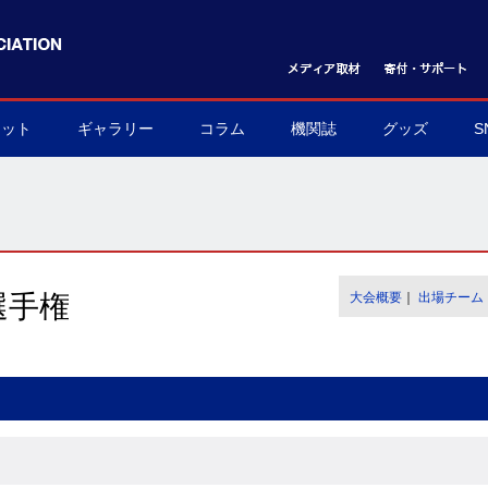
ケット
ギャラリー
コラム
機関誌
グッズ
S
ット購入方法
フォトギャラリー
ムービーギャラリー
球界を支える陰の立役者
我らハンドボール応援団
世界のハンドボール
協会グッズ
▶
▶
▶
▶
▶
▶
選手権
大会概要
｜
出場チーム