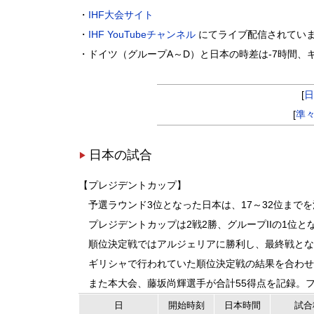
・
IHF大会サイト
・
IHF YouTubeチャンネル
にてライブ配信されていま
・ドイツ（グループA～D）と日本の時差は-7時間、
[
日
[
準
日本の試合
【プレジデントカップ】
予選ラウンド3位となった日本は、17～32位までを
プレジデントカップは2戦2勝、グループIIの1位と
順位決定戦ではアルジェリアに勝利し、最終戦となる
ギリシャで行われていた順位決定戦の結果を合わせ
また本大会、藤坂尚輝選手が合計55得点を記録。フェロー諸島
日
開始
時刻
日本
時間
試合