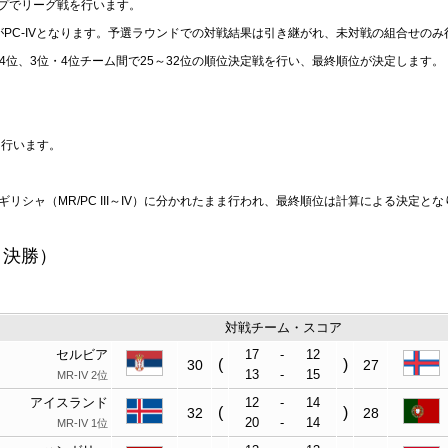
ループでリーグ戦を行います。
I、G・HがPC-IVとなります。予選ラウンドでの対戦結果は引き継がれ、未対戦の組合せの
4位、3位・4位チーム間で25～32位の順位決定戦を行い、最終順位が決定します。
を行います。
、ギリシャ（MR/PC III～IV）に分かれたまま行われ、最終順位は計算による決定と
・決勝）
対戦チーム・スコア
セルビア
17
-
12
(
)
30
27
13
-
15
MR-IV 2位
アイスランド
12
-
14
(
)
32
28
20
-
14
MR-IV 1位