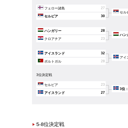
27
フェロー諸島
セル
30
セルビア
28
ハンガリー
ハン
23
クロアチア
32
アイスランド
アイ
28
ポルトガル
3位決定戦
23
セルビア
3位
27
アイスランド
5-8位決定戦