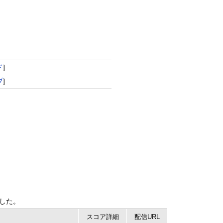
ド
]
プ
]
ました。
スコア
詳細
配信URL