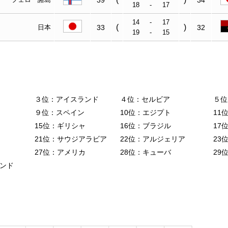
18
-
17
14
-
17
(
)
日本
33
32
19
-
15
３位：アイスランド
４位：セルビア
５位
９位：スペイン
10位：エジプト
11
15位：ギリシャ
16位：ブラジル
17
21位：サウジアラビア
22位：アルジェリア
23
27位：アメリカ
28位：キューバ
29
ランド