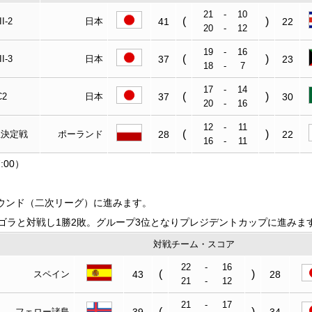
21
-
10
(
)
II-2
日本
41
22
20
-
12
19
-
16
(
)
II-3
日本
37
23
18
-
7
17
-
14
(
)
C2
日本
37
30
20
-
16
12
-
11
(
)
0位決定戦
ポーランド
28
22
16
-
11
:00）
ウンド（二次リーグ）に進みます。
ラと対戦し1勝2敗。グループ3位となりプレジデントカップに進みま
対戦チーム・スコア
22
-
16
(
)
スペイン
43
28
21
-
12
21
-
17
(
)
フェロー諸島
39
34