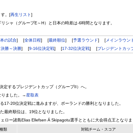
す。[
再生リスト
]
ギリシャ（グループE～H）と日本の時差は-6時間となります。
本の試合
] [
全体日程
] [
最終順位
] [
予選ラウンド
] [
メインラウン
々決勝～決勝
] [
9-16位決定戦
] [
17-32位決定戦
] [
プレジデントカッ
決定するプレジデントカップ（グループII）へ。
なりました。→
星取表
17-20位決定戦に進みますが、ポーランドの勝利となりました。
た最終順位は、19位となりました。
Elias Ellefsen Á Skipagotu選手とともに大会得点王となり
種類
対戦チーム・スコア