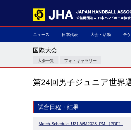
ニュース
日本代表
大会・活動
チ
男子日本代表
女子日本代表
男子ネクスト日本代表
女子ネクスト日本代表
男子U-21(ジュニア)
女子U-20(ジュニア)
男子U-19(ユース)
女子U-18(ユース)
男子U-16
女子U-16
デフハンドボール
全て
国際大会
国内大会
その他
チケ
▶
▶
▶
▶
▶
▶
▶
▶
▶
▶
▶
▶
▶
▶
▶
▶
国際大会
大会一覧
フォトギャラリー
第24回男子ジュニア世界
試合日程・結果
Match-Schedule_U21-WM2023_PM ［PDF］