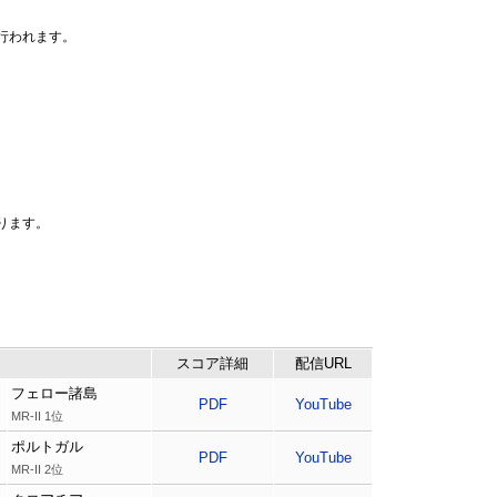
み行われます。
なります。
スコア
詳細
配信URL
フェロー諸島
PDF
YouTube
MR-II 1位
ポルトガル
PDF
YouTube
MR-II 2位