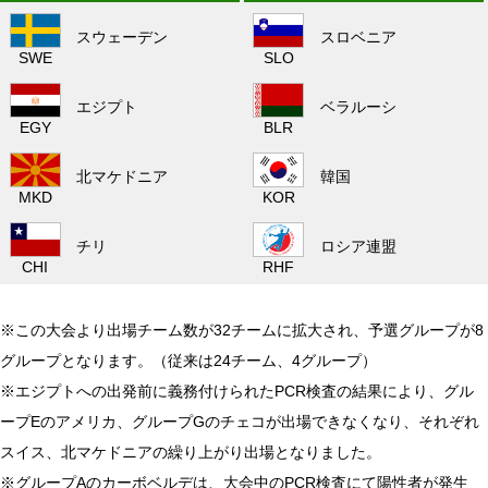
スウェーデン
スロベニア
SWE
SLO
エジプト
ベラルーシ
EGY
BLR
北マケドニア
韓国
MKD
KOR
チリ
ロシア連盟
CHI
RHF
※この大会より出場チーム数が32チームに拡大され、予選グループが8
グループとなります。（従来は24チーム、4グループ）
※エジプトへの出発前に義務付けられたPCR検査の結果により、グル
ープEのアメリカ、グループGのチェコが出場できなくなり、それぞれ
スイス、北マケドニアの繰り上がり出場となりました。
※グループAのカーボベルデは、大会中のPCR検査にて陽性者が発生