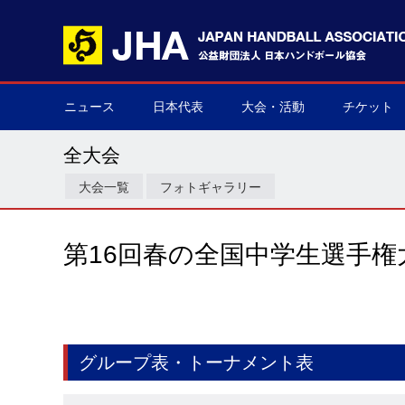
ニュース
日本代表
大会・活動
チケット
男子日本代表
女子日本代表
男子ネクスト日本代表
女子ネクスト日本代表
男子U-21(ジュニア)
女子U-20(ジュニア)
男子U-19(ユース)
女子U-18(ユース)
男子U-16
女子U-16
デフハンドボール
全て
国際大会
国内大会
その他
チケット購
▶
▶
▶
▶
▶
▶
▶
▶
▶
▶
▶
▶
▶
▶
▶
▶
全大会
大会一覧
フォトギャラリー
第16回春の全国中学生選手権
グループ表・トーナメント表