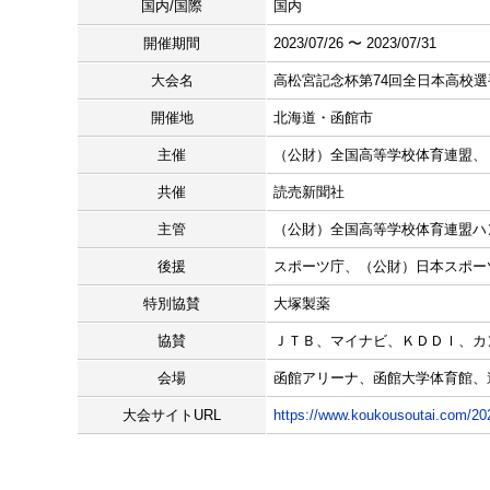
国内/国際
国内
開催期間
2023/07/26 〜 2023/07/31
大会名
高松宮記念杯第74回全日本高校
開催地
北海道・函館市
主催
（公財）全国高等学校体育連盟、
共催
読売新聞社
主管
（公財）全国高等学校体育連盟ハ
後援
スポーツ庁、（公財）日本スポー
特別協賛
大塚製薬
協賛
ＪＴＢ、マイナビ、ＫＤＤＩ、カ
会場
函館アリーナ、函館大学体育館、
大会サイトURL
https://www.koukousoutai.com/20