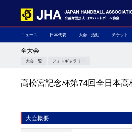
ニュース
日本代表
大会・活動
チケット
男子日本代表
女子日本代表
男子ネクスト日本代表
女子ネクスト日本代表
男子U-21(ジュニア)
女子U-20(ジュニア)
男子U-19(ユース)
女子U-18(ユース)
男子U-16
女子U-16
デフハンドボール
全て
国際大会
国内大会
その他
チケット購
▶
▶
▶
▶
▶
▶
▶
▶
▶
▶
▶
▶
▶
▶
▶
▶
全大会
大会一覧
フォトギャラリー
高松宮記念杯第74回全日本高
大会概要