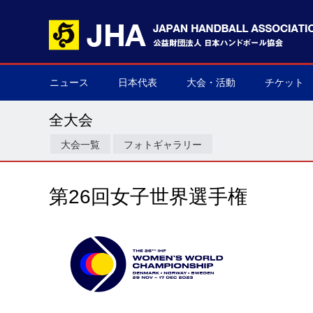
ニュース
日本代表
大会・活動
チケット
男子日本代表
女子日本代表
男子ネクスト日本代表
女子ネクスト日本代表
男子U-21(ジュニア)
女子U-20(ジュニア)
男子U-19(ユース)
女子U-18(ユース)
男子U-16
女子U-16
デフハンドボール
全て
国際大会
国内大会
その他
チケット購
▶
▶
▶
▶
▶
▶
▶
▶
▶
▶
▶
▶
▶
▶
▶
▶
全大会
大会一覧
フォトギャラリー
第26回女子世界選手権