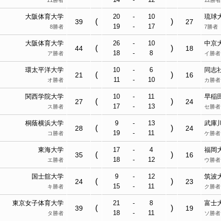
11勝者
12勝者
大阪体育大学
20
-
10
琉球
(
)
39
27
19
-
17
8勝者
7勝者
大阪体育大学
26
-
10
中京
(
)
44
18
18
-
8
ア勝者
イ勝者
環太平洋大学
10
-
6
同志
(
)
21
16
11
-
10
オ勝者
カ勝者
関西学院大学
10
-
11
早稲
(
)
27
24
17
-
13
ス勝者
セ勝者
桐蔭横浜大学
9
-
13
武庫
(
)
28
24
19
-
11
コ勝者
ケ勝者
東海大学
17
-
4
福岡
(
)
35
16
18
-
12
エ勝者
ウ勝者
国士舘大学
9
-
12
筑波
(
)
24
23
15
-
11
キ勝者
ク勝者
東京女子体育大学
21
-
8
富士
(
)
39
19
18
-
11
タ勝者
ソ勝者