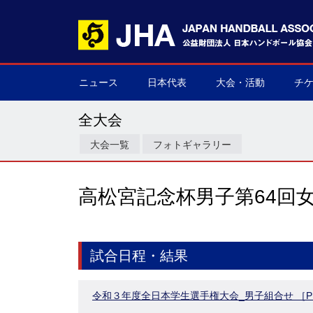
ニュース
日本代表
大会・活動
チ
男子日本代表
女子日本代表
男子ネクスト日本代表
女子ネクスト日本代表
男子U-21(ジュニア)
女子U-20(ジュニア)
男子U-19(ユース)
女子U-18(ユース)
男子U-16
女子U-16
デフハンドボール
全て
国際大会
国内大会
その他
チケ
▶
▶
▶
▶
▶
▶
▶
▶
▶
▶
▶
▶
▶
▶
▶
▶
全大会
大会一覧
フォトギャラリー
高松宮記念杯男子第64回
試合日程・結果
令和３年度全日本学生選手権大会_男子組合せ ［P