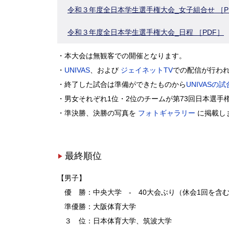
令和３年度全日本学生選手権大会_女子組合せ ［P
令和３年度全日本学生選手権大会_日程 ［PDF］
・本大会は無観客での開催となります。
・
UNIVAS
、および
ジェイネットTV
での配信が行わ
・終了した試合は準備ができたものから
UNIVASの
・男女それぞれ1位・2位のチームが第73回日本選手
・準決勝、決勝の写真を
フォトギャラリー
に掲載し
最終順位
【男子】
優 勝：中央大学 - 40大会ぶり（休会1回を含む
準優勝：大阪体育大学
３ 位：日本体育大学、筑波大学