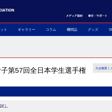
ケット
ギャラリー
コラム
機関誌
グッズ
S
ット購入方法
フォトギャラリー
ムービーギャラリー
球界を支える陰の立役者
我らハンドボール応援団
世界のハンドボール
協会グッズ
▶
▶
▶
▶
▶
▶
女子第57回全日本学生選手権
大会概要
｜
DF］