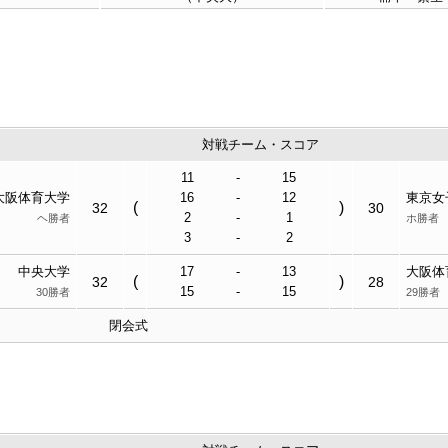
対戦チーム・スコア
11
-
15
大阪体育大学
16
-
12
東京女
(
)
32
30
2
-
1
ヘ勝者
ホ勝者
3
-
2
中央大学
17
-
13
大阪体
(
)
32
28
15
-
15
30勝者
29勝者
閉会式