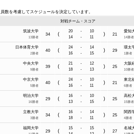
人員数を考慮してスケジュールを決定しています。
対戦チーム・スコア
筑波大学
20
-
10
愛知
(
)
34
21
14
-
11
13勝者
14勝者
日本体育大学
24
-
14
環太
(
)
40
29
16
-
15
2勝者
1勝者
中央大学
21
-
12
大阪
(
)
39
25
18
-
13
9勝者
10勝者
中京大学
24
-
10
東北
(
)
40
21
16
-
11
5勝者
6勝者
明治大学
16
-
10
高松
(
)
29
25
13
-
15
16勝者
15勝者
立教大学
16
-
14
関西
(
)
34
25
18
-
11
3勝者
4勝者
福岡大学
15
-
15
名城
(
)
29
27
14
-
12