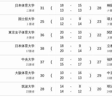
日本体育大学
18
-
15
桐
(
)
31
28
13
-
13
ニ勝者
ナ
国士舘大学
13
-
9
環
(
)
25
23
12
-
14
ト勝者
テ
東京女子体育大学
20
-
10
関
(
)
36
22
16
-
12
ネ勝者
ヌ
日本体育大学
18
-
9
立
(
)
38
23
20
-
14
17勝者
18
中央大学
22
-
10
福
(
)
37
27
15
-
17
21勝者
22
大阪体育大学
10
-
16
中
(
)
30
29
20
-
13
20勝者
19
筑波大学
14
-
8
明
(
)
28
20
14
-
12
23勝者
24