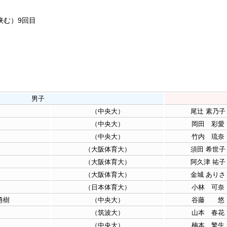
挟む）9回目
男子
（中央大）
尾辻 素乃子
（中央大）
岡田 彩愛
（中央大）
竹内 琉奈
（大阪体育大）
須田 希世子
（大阪体育大）
阿久津 祐子
（大阪体育大）
金城 ありさ
（日本体育大）
小林 可奈
勇樹
（中央大）
谷藤 悠
（筑波大）
山本 春花
（中央大）
楠本 繁生