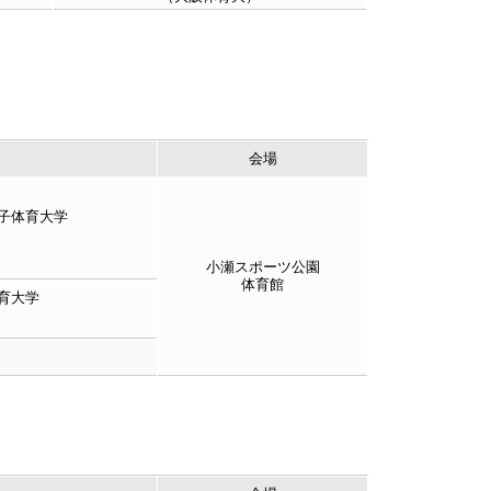
会場
子体育大学
小瀬スポーツ公園
体育館
育大学