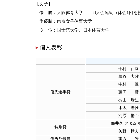
【女子】
優 勝：大阪体育大学 - 8大会連続（休会1回を
準優勝：東京女子体育大学
３ 位：国士舘大学、日本体育大学
個人表彰
中村 仁宣
蔦谷 大雅
中村 翼
優秀選手賞
藤田 響
梶山 瑞生
木太 隆雅
河原 脩斗
部井久 アダム 
特別賞
矢野 世人
優秀監督賞
実方 智