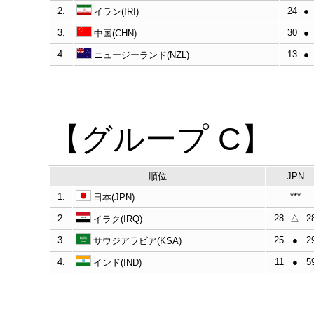
2.
24
●
イラン(IRI)
3.
30
●
中国(CHN)
4.
13
●
ニュージーランド(NZL)
【グループ C】
順位
JPN
1.
***
日本(JPN)
2.
28
△
2
イラク(IRQ)
3.
25
●
2
サウジアラビア(KSA)
4.
11
●
5
インド(IND)