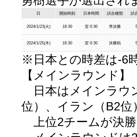
勇樹選手が選出され
日
開始時刻
日本時間
試合種類
試合
2024/1/23(火)
18:30
翌 0:30
準決勝
2024/1/25(木)
18:30
翌 0:30
決勝戦
※日本との時差は-6時間
【メインラウンド】
日本はメインラウン
位）、イラン（B2位
上位2チームが決勝