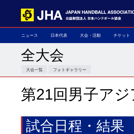
ニュース
日本代表
大会・活動
チケット
男子日本代表
女子日本代表
男子ネクスト日本代表
女子ネクスト日本代表
男子U-21(ジュニア)
女子U-20(ジュニア)
男子U-19(ユース)
女子U-18(ユース)
男子U-16
女子U-16
デフハンドボール
全て
国際大会
国内大会
その他
チケット購
▶
▶
▶
▶
▶
▶
▶
▶
▶
▶
▶
▶
▶
▶
▶
▶
全大会
大会一覧
フォトギャラリー
第21回男子ア
試合日程・結果