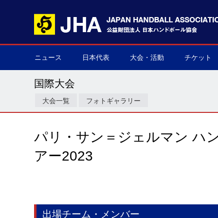
ニュース
日本代表
大会・活動
チケット
男子日本代表
女子日本代表
男子ネクスト日本代表
女子ネクスト日本代表
男子U-21(ジュニア)
女子U-20(ジュニア)
男子U-19(ユース)
女子U-18(ユース)
男子U-16
女子U-16
デフハンドボール
全て
国際大会
国内大会
その他
チケット購
▶
▶
▶
▶
▶
▶
▶
▶
▶
▶
▶
▶
▶
▶
▶
▶
国際大会
大会一覧
フォトギャラリー
パリ・サン＝ジェルマン ハ
アー2023
出場チーム・メンバー