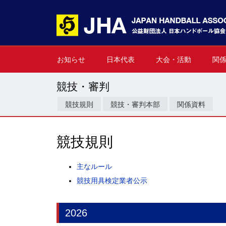
お知らせ
日本代表
大会・活動
関
男子日本代表
女子日本代表
男子ネクスト日本代表
女子ネクスト日本代表
男子U-21(ジュニア)
女子U-20(ジュニア)
男子U-19(ユース)
女子U-18(ユース)
男子U-16
女子U-16
デフハンドボール
全て
国際大会
国内大会
その他
イベ
▶
▶
▶
▶
▶
▶
▶
▶
▶
▶
▶
▶
▶
▶
▶
▶
競技・審判
競技規則
競技・審判本部
関係資料
競技規則
主なルール
競技用具検定業者公示
2026