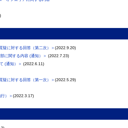
)
の質疑に対する回答（第二次）＞
(2022.9.20)
頭部に関する内容 (通知）＞
(2022.7.23)
 (通知）＞
(2022.6.11)
の質疑に対する回答（第一次）＞
(2022.5.29)
施行）＞
(2022.3.17)