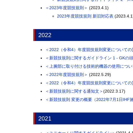
＜2023年度競技規則＞
(2023.4.1)
2023年度競技規則 新旧対応表
(2023.4.1
2022
＜2022（令和4）年度競技規則変更について
＜新競技規則に関するガイドライン 1 - GKの
＜上腕部に取り付ける技術的機器の使用について
＜2022年度競技規則＞
(2022.5.29)
＜2022（令和4）年度競技規則変更について
＜新競技規則に関する通知文＞
(2022.3.17)
＜新競技規則 変更の概要（2022年7月1日IHF
2021