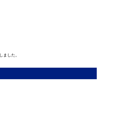
しました。