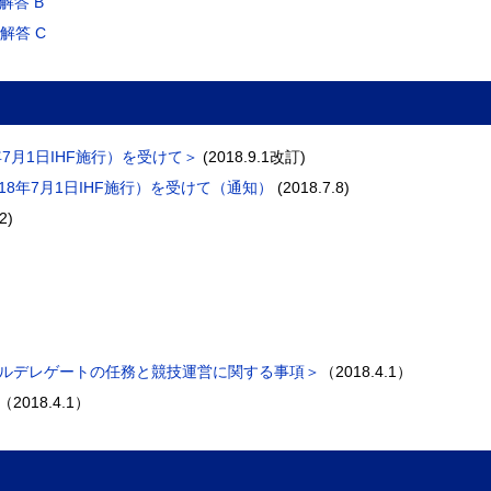
解答 B
解答 C
7月1日IHF施行）を受けて＞
(2018.9.1改訂)
8年7月1日IHF施行）を受けて（通知）
(2018.7.8)
2)
カルデレゲートの任務と競技運営に関する事項＞
（2018.4.1）
（2018.4.1）